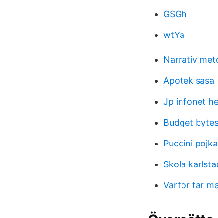
GSGh
wtYa
Narrativ met
Apotek sasa
Jp infonet h
Budget byte
Puccini pojka
Skola karlsta
Varfor far ma