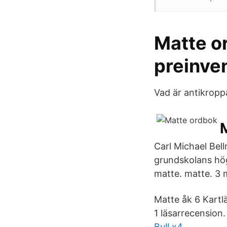
Matte o
preinve
Vad är antikropp
Carl Michael Bel
grundskolans hög
matte. matte. 3 
Matte åk 6 Kartl
1 läsarrecension.
Bull x4