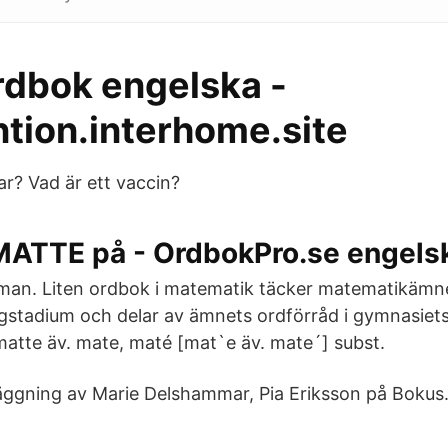
rdbok engelska -
ntion.interhome.site
ar? Vad är ett vaccin?
MATTE på - OrdbokPro.se engels
lman. Liten ordbok i matematik täcker matematikämn
stadium och delar av ämnets ordförråd i gymnasiets 
matte äv. mate, maté [mat`e äv. mate´] subst.
äggning av Marie Delshammar, Pia Eriksson på Boku