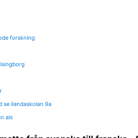
ode forskning
elsingborg
s
r
d se ilandaskolan 9a
n als