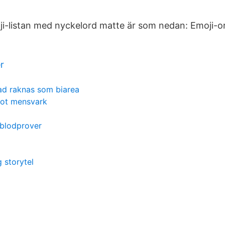
ji-listan med nyckelord matte är som nedan: Emoji-
r
ad raknas som biarea
ot mensvark
 blodprover
storytel