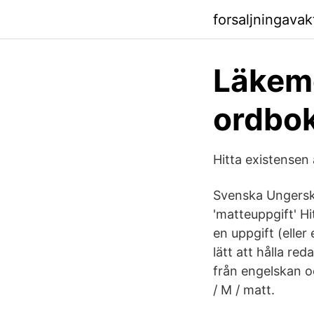
forsaljningava
Läkem
ordbo
Hitta existensen 
Svenska Ungersk
'matteuppgift' Hi
en uppgift (eller
lätt att hålla r
från engelskan o
/ M / matt.