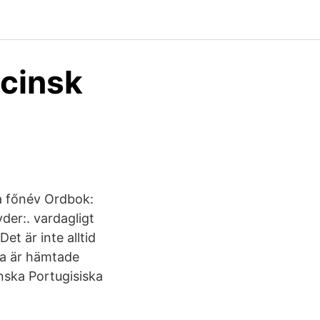
cinsk
a főnév Ordbok:
yder:. vardagligt
et är inte alltid
ga är hämtade
nska Portugisiska