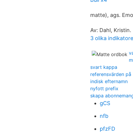
matte), ags. Emo
Av: Dahl, Kristin.
3 olika indikatore
v
m
svart kappa
referensvärden på
indisk efternamn
nyfott prefix
skapa abonnemang 
gCS
nfb
pfzFD