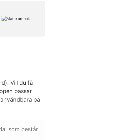
). Vill du få
reppen passar
a användbara på
ida, som består