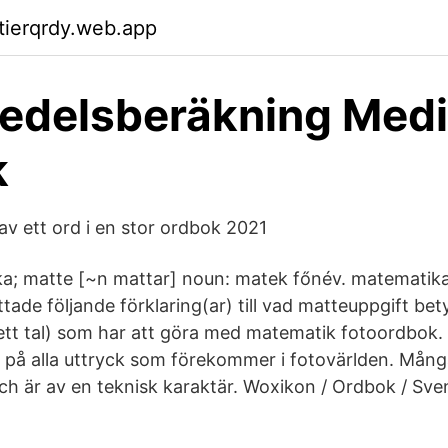
ktierqrdy.web.app
edelsberäkning Medi
k
av ett ord i en stor ordbok 2021
a; matte [~n mattar] noun: matek főnév. matematik
ttade följande förklaring(ar) till vad matteuppgift bet
 ett tal) som har att göra med matematik fotoordbok. D
eda på alla uttryck som förekommer i fotovärlden. Mån
ch är av en teknisk karaktär. Woxikon / Ordbok / Sve