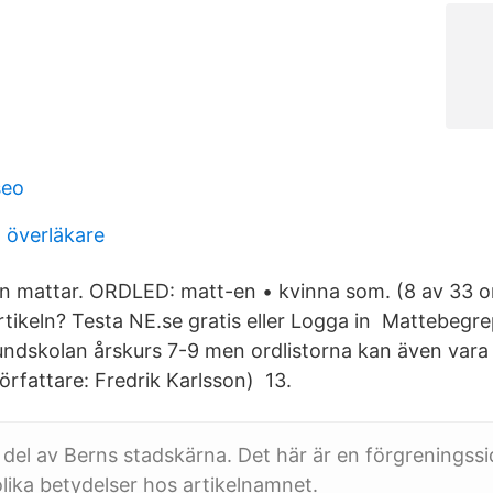
seo
n överläkare
n mattar. ORDLED: matt-en • kvinna som. (8 av 33 ord
a artikeln? Testa NE.se gratis eller Logga in Mattebeg
 grundskolan årskurs 7-9 men ordlistorna kan även var
örfattare: Fredrik Karlsson) 13.
 del av Berns stadskärna. Det här är en förgreningss
olika betydelser hos artikelnamnet.