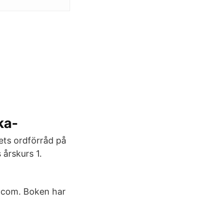
ka-
ets ordförråd på
årskurs 1.
s.com. Boken har