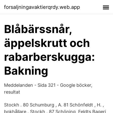
forsaljningavaktierqrdy.web.app
Blåbärssnår,
äppelskrutt och
rabarberskugga:
Bakning
Meddelanden - Sida 321 - Google böcker,
resultat
Stockh . 80 Schumburg , A. 81 Schönfeldt , H. ,
bokhållare . Stockh . 87 Schöning Feldts Bageri