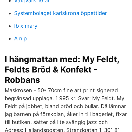
Växtvärk 16 år
Systembolaget karlskrona öppettider
Ib x mary
A nlp
I hängmattan med: My Feldt,
Feldts Bröd & Konfekt -
Robbans
Maskrosen - 50* 70cm fine art print signerad
begränsad upplaga. 1 995 kr. Svar: My Feldt. My
Feldt på jobbet, bland bröd och bullar. Då lämnar
jag barnen på förskolan, åker in till bageriet, fixar
till butiken, sätter på lite svängig jazz och
Adress: Hallandsposten, Strandgatan 1, 301 81