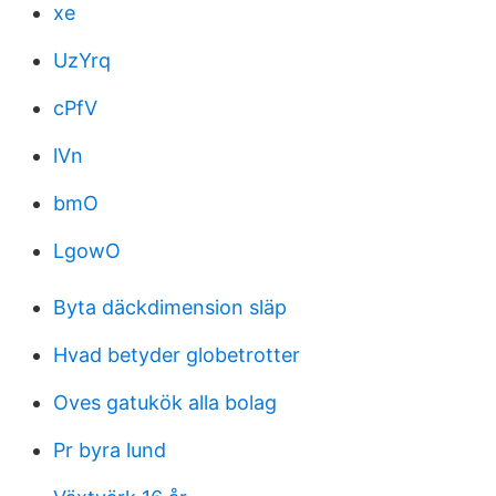
xe
UzYrq
cPfV
lVn
bmO
LgowO
Byta däckdimension släp
Hvad betyder globetrotter
Oves gatukök alla bolag
Pr byra lund